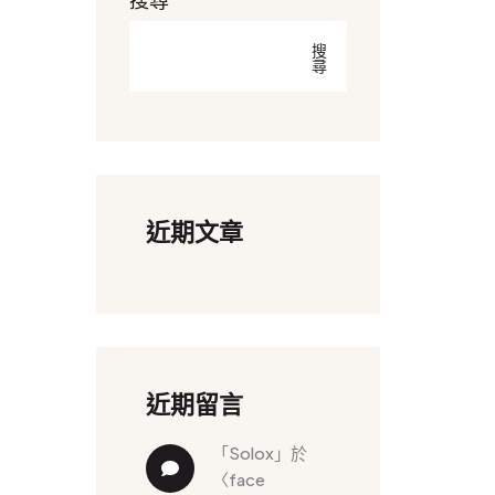
搜
尋
近期文章
近期留言
「
solox
」於
〈
face 