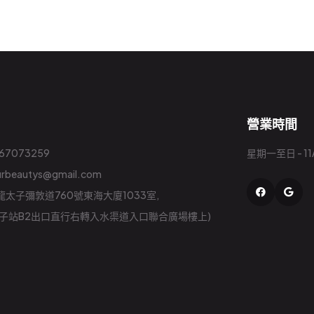
營業時間
 67073259
星期一至日 - 11A
urbeautys@gmail.com
太子彌敦道760號東海大廈1033室,
太子站B2出口直行右轉入水渠道入口聯合廣場樓上)