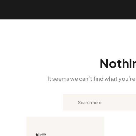
Nothi
It seems we can’t find what you’re
搜尋