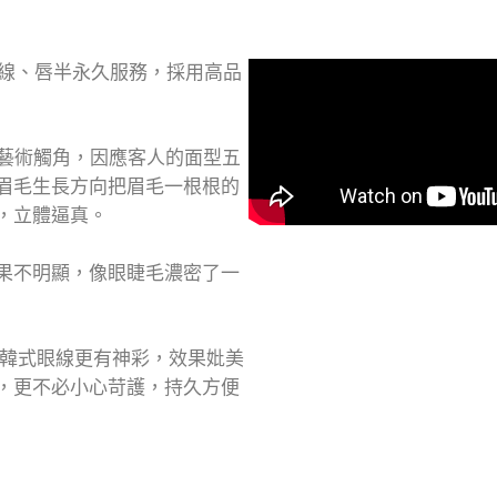
際線、唇半永久服務，採用高品
有藝術觸角，因應客人的面型五
眉毛生長方向把眉毛一根根的
，立體逼真。
果不明顯，像眼睫毛濃密了一
比韓式眼線更有神彩，效果妣美
，更不必小心苛護，持久方便