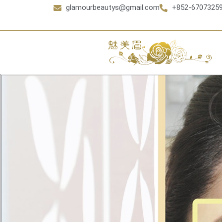
glamourbeautys@gmail.com
+852-6707325