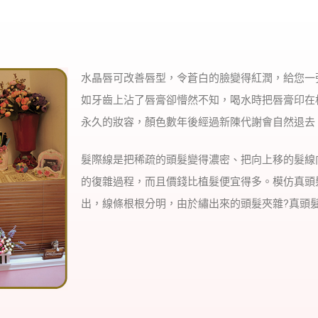
水晶唇可改善唇型，令蒼白的臉變得紅潤，給您一
如牙齒上沾了唇膏卻懵然不知，喝水時把唇膏印在
永久的妝容，顏色數年後經過新陳代謝會自然退去
髮際線是把稀疏的頭髮變得濃密、把向上移的髮線
的復雜過程，而且價錢比植髮便宜得多。模仿真頭
出，線條根根分明，由於繡出來的頭髮夾雜?真頭