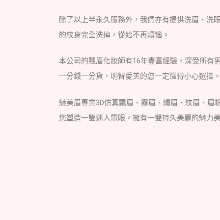
除了以上半永久服務外，我們亦有提供洗眉、洗
的紋身完全洗掉，從始不再煩惱。
本公司的飄眉化妝師有16年豐富經驗，深受所有
一分錢一分貨，明智愛美的您一定懂得小心選擇
魅美眉專業3D仿真飄眉、霧眉、繡眉、紋眉、眉
您塑造一雙迷人電眼，擁有一雙持久美麗的魅力