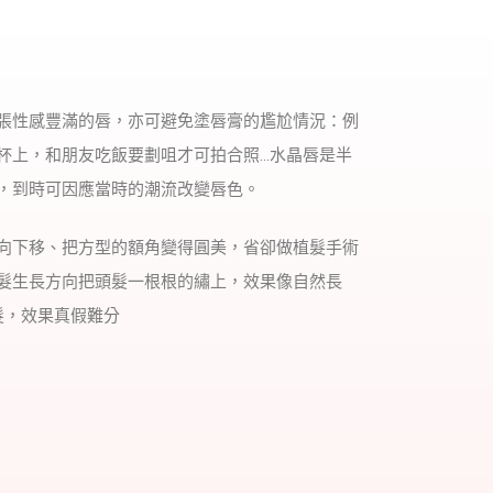
張性感豐滿的唇，亦可避免塗唇膏的尷尬情況：例
杯上，和朋友吃飯要劃咀才可拍合照…水晶唇是半
，到時可因應當時的潮流改變唇色。
向下移、把方型的額角變得圓美，省卻做植髮手術
髮生長方向把頭髮一根根的繡上，效果像自然長
髮，效果真假難分