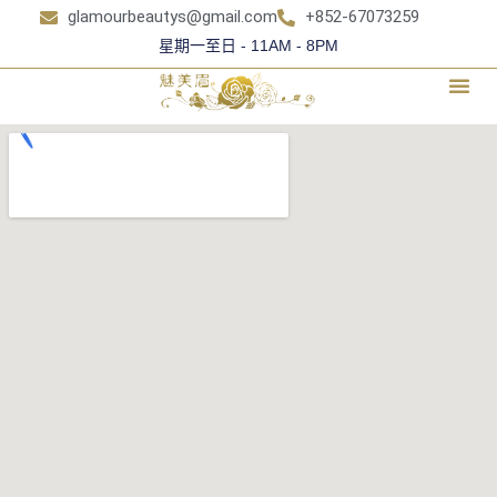
glamourbeautys@gmail.com
+852-67073259
星期一至日 - 11AM - 8PM