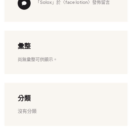
「
solox
」於〈
face lotion
〉發佈留言
彙整
尚無彙整可供顯示。
分類
沒有分類