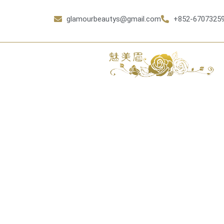
glamourbeautys@gmail.com
+852-6707325